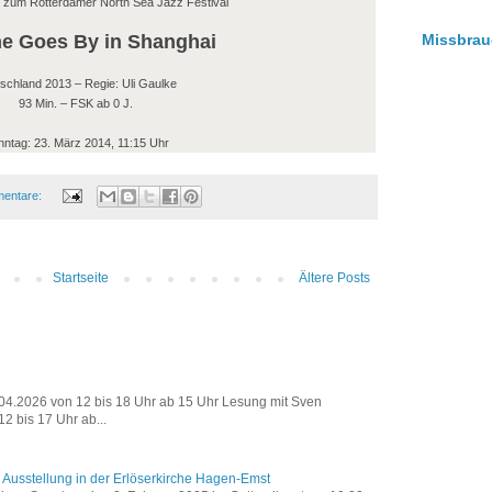
 zum Rotterdamer North Sea Jazz Festival
e Goes By in Shanghai
Missbrau
schland 2013 – Regie: Uli Gaulke
93 Min. – FSK ab 0 J.
ntag: 23. März 2014, 11:15 Uhr
mentare:
Startseite
Ältere Posts
8.04.2026 von 12 bis 18 Uhr ab 15 Uhr Lesung mit Sven
2 bis 17 Uhr ab...
 Ausstellung in der Erlöserkirche Hagen-Emst