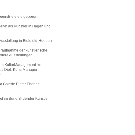
epen/Bielefeld geboren
beitet als Künstler in Hagen und
Ausstellung in Bielefeld-Heepen
raufnahme der künstlerische
weitere Ausstellungen
um KulturManagement mit
ls Dipl.-KulturManager
)
r Galerie Dieter Fischer,
ed im Bund Bildender Künstler,