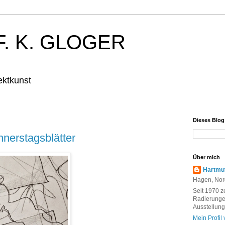
. K. GLOGER
ektkunst
Dieses Blo
nnerstagsblätter
Über mich
Hartmut
Hagen, Nor
Seit 1970 z
Radierunge
Ausstellung
Mein Profil