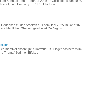
rd am Sonntag, den 2. Februar 2025 im Gottesdienst um 10:30
 erfolgt ein Empfang um 11:30 Uhr für all...
er Gedanken zu den Arbeiten aus dem Jahr 2025 Im Jahr 2025
terschiedlichen Themen gearbeitet. Zu Beginn...
lektion
SedimentReflektion" greift Hartmut F. K. Gloger das bereits im
e Thema "SedimentEffekt...