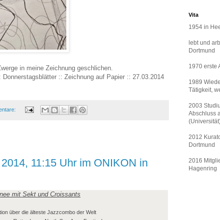
Vita
1954 in He
lebt und ar
Dortmund
1970 erste 
 Zwerge in meine Zeichnung geschlichen.
: Donnerstagsblätter :: Zeichnung auf Papier :: 27.03.2014
1989 Wiede
Tätigkeit, 
2003 Studi
entare:
Abschluss a
(Universität
2012 Kurato
Dortmund
z 2014, 11:15 Uhr im ONIKON in
2016 Mitgli
Hagenring
nee mit Sekt und Croissants
on über die älteste Jazzcombo der Welt